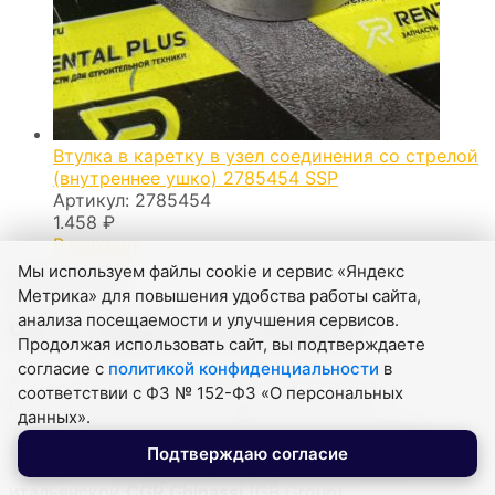
Втулка в каретку в узел соединения со стрелой
(внутреннее ушко) 2785454 SSP
Артикул:
2785454
1.458
₽
В корзину
Мы используем файлы cookie и сервис «Яндекс
Показать ещё
Метрика» для повышения удобства работы сайта,
анализа посещаемости и улучшения сервисов.
Часто задаваемые вопросы
Продолжая использовать сайт, вы подтверждаете
согласие с
политикой конфиденциальности
в
Это оригинальные запчасти или аналоги?
соответствии с ФЗ № 152-ФЗ «О персональных
В каталоге «РЕНТАЛ+» представлены как
данных».
оригинальные детали производителей техники
(CATERPILLAR, VOLVO и др.), так и проверенные
Подтверждаю согласие
аналоги от заводов-партнёров — в частности,
итальянской
CGR Ghinassi
(GB Group),