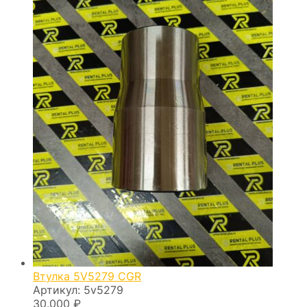
Втулка 5V5279 CGR
Артикул:
5v5279
30.000
₽