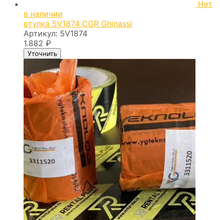
Нет
в наличии
втулка 5V1874 CGR Ghinassi
Артикул:
5V1874
1.882
₽
Уточнить