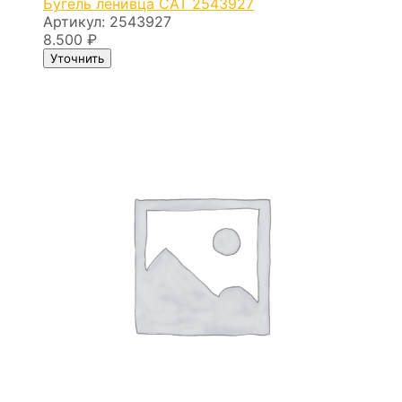
Бугель ленивца CAT 2543927
Артикул:
2543927
8.500
₽
Уточнить