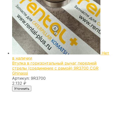
Нет
в наличии
Втулка в горизонтальный рычаг передней
стрелы (соединение с рамой) 9R3700 CGR
Ghinassi
Артикул:
9R3700
2.132
₽
Уточнить