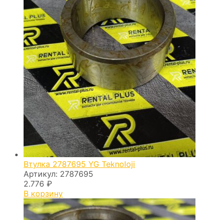
Втулка 2787695 YG Teknoloji
Артикул:
2787695
2.776
₽
В корзину