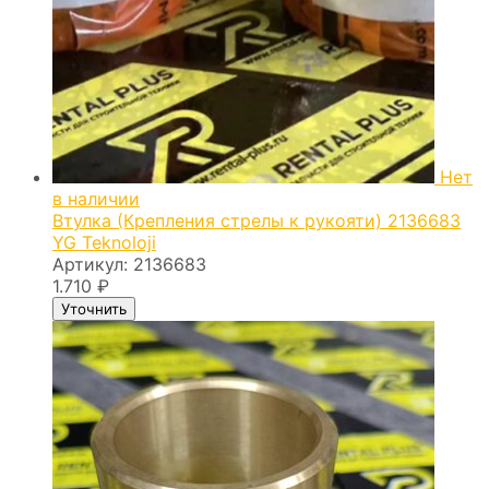
Нет
в наличии
Втулка (Крепления стрелы к рукояти) 2136683
YG Teknoloji
Артикул:
2136683
1.710
₽
Уточнить