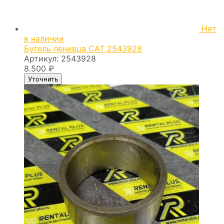
Нет
в наличии
Бугель ленивца CAT 2543928
Артикул:
2543928
8.500
₽
Уточнить