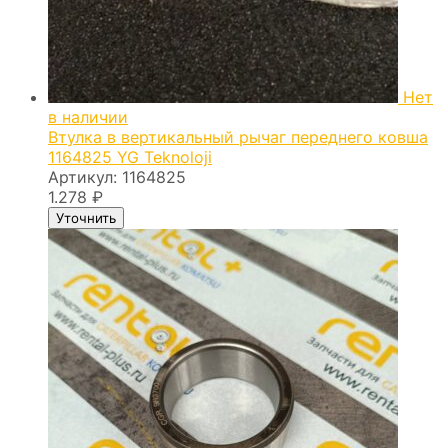
Нет
в наличии
Втулка в вертикальный рычаг переднего ковша
1164825 YG Teknoloji
Артикул:
1164825
1.278
₽
Уточнить