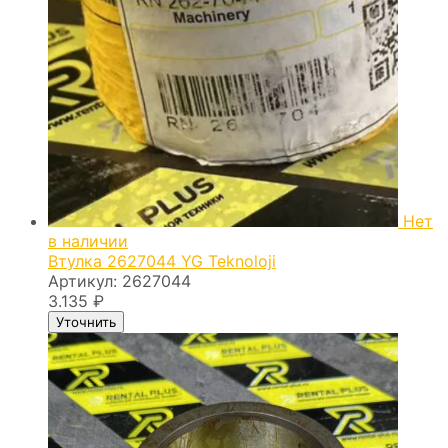
Нет
в наличии
Втулка 2627044 YG Teknoloji
Артикул:
2627044
3.135
₽
Уточнить