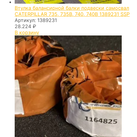
Втулка балансирной балки подвески самосвал
CATERPILLAR 735, 735B, 740, 740B 1389231 SSP
Артикул:
1389231
28.224
₽
В корзину