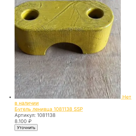
Нет
в наличии
Бугель ленивца 1081138 SSP
Артикул:
1081138
8.100
₽
Уточнить