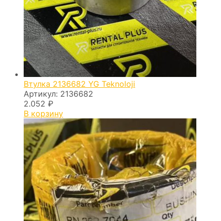
Втулка 2136682 YG Teknoloji
Артикул:
2136682
2.052
₽
В корзину