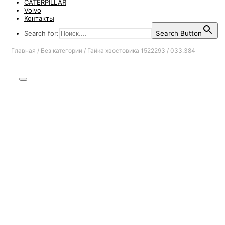
CATERPILLAR
Volvo
Контакты
Search for:
Search Button
Главная
/
Без категории
/
Гайка хвостовика 1522293 / 033.384