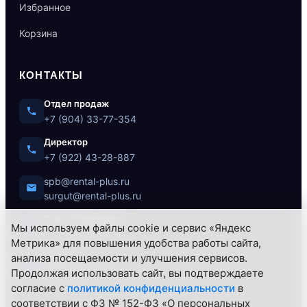
Избранное
Корзина
КОНТАКТЫ
Отдел продаж
+7 (904) 33-77-354
Директор
+7 (922) 43-28-887
spb@rental-plus.ru
surgut@rental-plus.ru
Санкт-Петербург
Мы используем файлы cookie и сервис «Яндекс
ул. Литовская, 10
Метрика» для повышения удобства работы сайта,
Сургут
анализа посещаемости и улучшения сервисов.
Нефтеюганское ш., 62/1
Продолжая использовать сайт, вы подтверждаете
согласие с
политикой конфиденциальности
в
соответствии с ФЗ № 152-ФЗ «О персональных