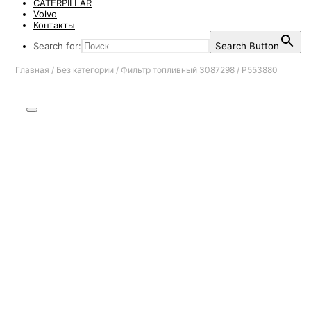
CATERPILLAR
Volvo
Контакты
Search for:
Search Button
Главная
/
Без категории
/
Фильтр топливный 3087298 / P553880