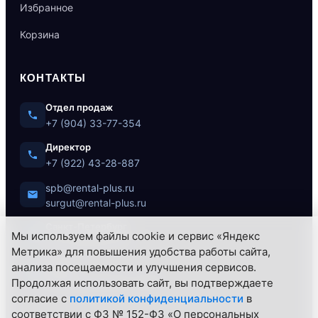
Избранное
Корзина
КОНТАКТЫ
Отдел продаж
+7 (904) 33-77-354
Директор
+7 (922) 43-28-887
spb@rental-plus.ru
surgut@rental-plus.ru
Санкт-Петербург
Мы используем файлы cookie и сервис «Яндекс
ул. Литовская, 10
Метрика» для повышения удобства работы сайта,
Сургут
анализа посещаемости и улучшения сервисов.
Нефтеюганское ш., 62/1
Продолжая использовать сайт, вы подтверждаете
согласие с
политикой конфиденциальности
в
соответствии с ФЗ № 152-ФЗ «О персональных