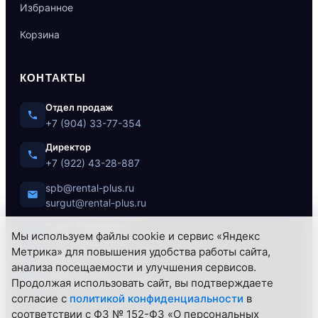
Избранное
Корзина
КОНТАКТЫ
Отдел продаж
+7 (904) 33-77-354
Директор
+7 (922) 43-28-887
spb@rental-plus.ru
surgut@rental-plus.ru
Санкт-Петербург
Мы используем файлы cookie и сервис «Яндекс
ул. Литовская, 10
Метрика» для повышения удобства работы сайта,
Сургут
анализа посещаемости и улучшения сервисов.
Нефтеюганское ш., 62/1
Продолжая использовать сайт, вы подтверждаете
согласие с
политикой конфиденциальности
в
соответствии с ФЗ № 152-ФЗ «О персональных