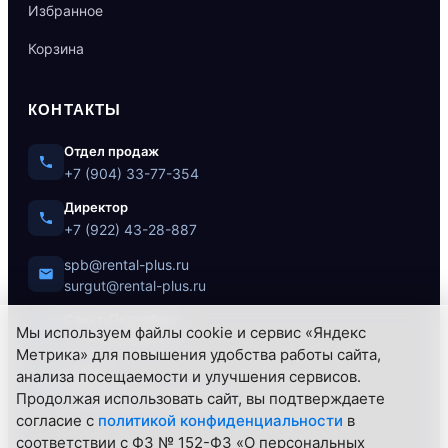
Избранное
Корзина
КОНТАКТЫ
Отдел продаж
+7 (904) 33-77-354
Директор
+7 (922) 43-28-887
spb@rental-plus.ru
surgut@rental-plus.ru
Санкт-Петербург
Мы используем файлы cookie и сервис «Яндекс
ул. Литовская, 10
Метрика» для повышения удобства работы сайта,
Сургут
анализа посещаемости и улучшения сервисов.
Нефтеюганское ш., 62/1
Продолжая использовать сайт, вы подтверждаете
согласие с
политикой конфиденциальности
в
соответствии с ФЗ № 152-ФЗ «О персональных