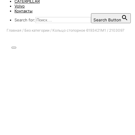
CATERPILLAR
Volvo
Контакты
Search for:
Search Button
Главная
/
Без категории
/
Кольцо стопорное 6193421M1 / 2103097