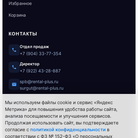
Избранное
Корзина
КОНТАКТЫ
Отдел продаж
+7 (904) 33-77-354
Директор
+7 (922) 43-28-887
spb@rental-plus.ru
surgut@rental-plus.ru
Санкт-Петербург
Мы используем файлы cookie и сервис «Яндекс
ул. Литовская, 10
Метрика» для повышения удобства работы сайта,
Сургут
анализа посещаемости и улучшения сервисов.
Нефтеюганское ш., 62/1
Продолжая использовать сайт, вы подтверждаете
согласие с
политикой конфиденциальности
в
соответствии с ФЗ № 152-ФЗ «О персональных