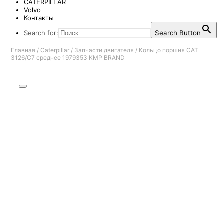
CATERPILLAR
Volvo
Контакты
Search for:
Search Button
Главная
/
Caterpillar
/
Запчасти двигателя
/
Кольцо поршня CAT
3126/C7 среднее 1979353 KMP BRAND