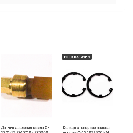
НЕТ В НАЛИЧИИ
Датчик давления масла C-
Кольцо стопорное пальца
15/C-13 2746719 / 2769067
поршня C-13 1979326 KMP