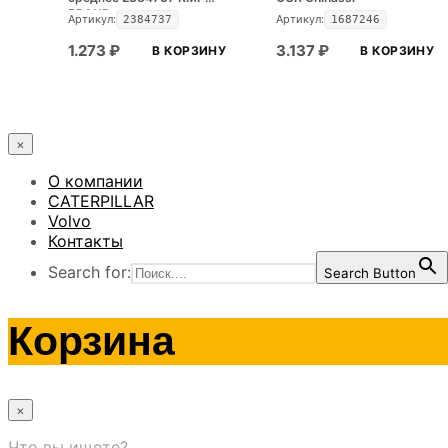
BRAND
Артикул:
Артикул:
2384737
1687246
1.273
₽
3.137
₽
В КОРЗИНУ
В КОРЗИНУ
×
О компании
CATERPILLAR
Volvo
Контакты
Search for:
Search Button
Корзина
×
Что вы ищете?