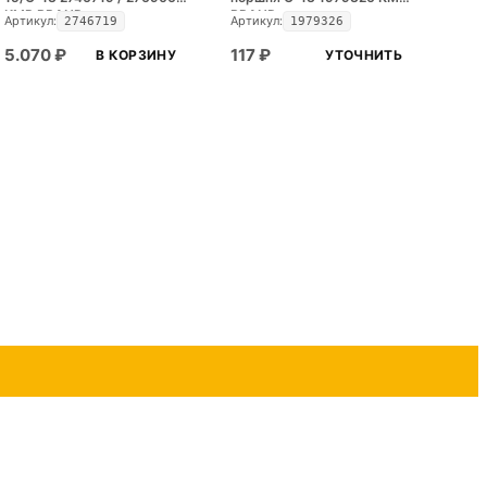
KMP BRAND
BRAND
Артикул:
Артикул:
2746719
1979326
5.070
₽
117
₽
В КОРЗИНУ
УТОЧНИТЬ