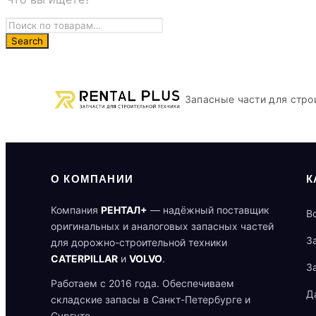
Запасные части для стро
О КОМПАНИИ
К
Компания
РЕНТАЛ+
— надёжный поставщик
В
оригинальных и аналоговых запасных частей
З
для дорожно-строительной техники
CATERPILLAR
и
VOLVO
.
З
Работаем с 2016 года. Обеспечиваем
Д
складские запасы в Санкт-Петербурге и
Сургуте.