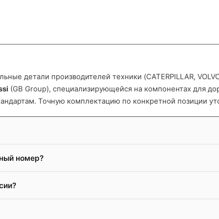
ьные детали производителей техники (CATERPILLAR, VOLVO и
ssi
(GB Group), специализирующейся на компонентах для д
тандартам. Точную комплектацию по конкретной позиции ут
жный номер?
сии?