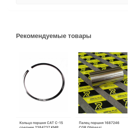
Рекомендуемые товары
Кольцо поршня САТ С-15
Палец поршня 1687246
среднее 2384737 KMP
CGR Ghinassi