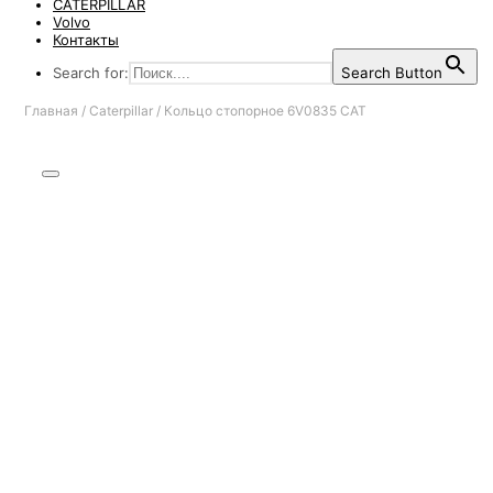
CATERPILLAR
Volvo
Контакты
Search for:
Search Button
Главная
/
Caterpillar
/
Кольцо стопорное 6V0835 CAT