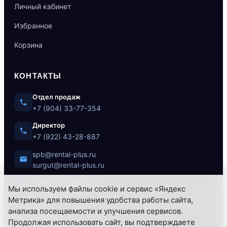
Личный кабинет
Избранное
Корзина
КОНТАКТЫ
Отдел продаж
+7 (904) 33-77-354
Директор
+7 (922) 43-28-887
spb@rental-plus.ru
surgut@rental-plus.ru
Санкт-Петербург
Мы используем файлы cookie и сервис «Яндекс
ул. Литовская, 10
Метрика» для повышения удобства работы сайта,
анализа посещаемости и улучшения сервисов.
Сургут
Продолжая использовать сайт, вы подтверждаете
Нефтеюганское ш., 62/1