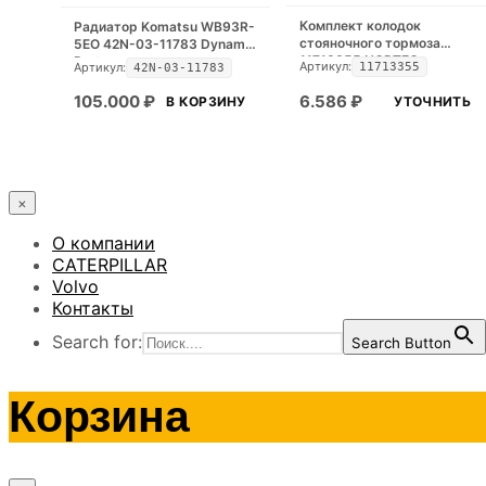
Комплект колодок
Радиатор Komatsu WB93R-
стояночного тормоза
5EO 42N-03-11783 Dynamic
11713355 NORTEQ
Part
Артикул:
Артикул:
11713355
42N-03-11783
105.000
₽
6.586
₽
В КОРЗИНУ
УТОЧНИТЬ
×
О компании
CATERPILLAR
Volvo
Контакты
Search for:
Search Button
Корзина