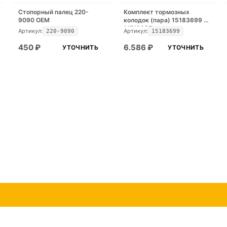
Стопорный палец 220-
Комплект тормозных
9090 OEM
колодок (пара) 15183699 /
11713355
Артикул:
Артикул:
220-9090
15183699
450
₽
6.586
₽
УТОЧНИТЬ
УТОЧНИТЬ