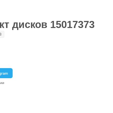
кт дисков 15017373
3
egram
рии