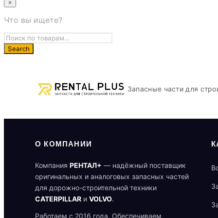
×
Что вы ищете?
Запасные части для стро
О КОМПАНИИ
К
Компания
РЕНТАЛ+
— надёжный поставщик
В
оригинальных и аналоговых запасных частей
З
для дорожно-строительной техники
CATERPILLAR
и
VOLVO
.
З
Работаем с 2016 года. Обеспечиваем