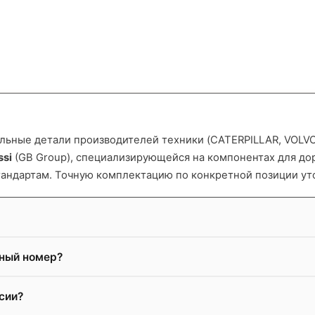
ьные детали производителей техники (CATERPILLAR, VOLVO и
ssi
(GB Group), специализирующейся на компонентах для д
тандартам. Точную комплектацию по конкретной позиции ут
жный номер?
сии?