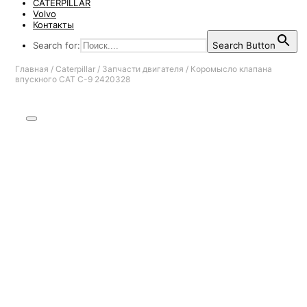
CATERPILLAR
Volvo
Контакты
Search for:
Search Button
Главная
/
Caterpillar
/
Запчасти двигателя
/
Коромысло клапана
впускного CAT C-9 2420328