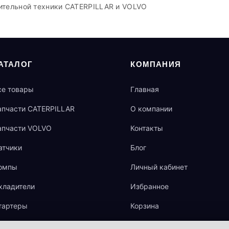
ительной техники CATERPILLAR и VOLVO
АТАЛОГ
КОМПАНИЯ
се товары
Главная
апчасти CATERPILLAR
О компании
апчасти VOLVO
Контакты
атчики
Блог
омпы
Личный кабинет
хладители
Избранное
тартеры
Корзина