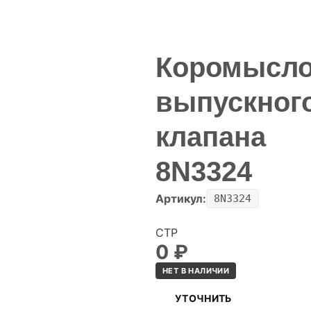
Коромысл
выпускног
клапана
8N3324
Артикул:
8N3324
CTP
0
₽
НЕТ В НАЛИЧИИ
УТОЧНИТЬ