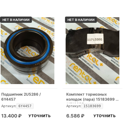
НЕТ В НАЛИЧИИ
НЕТ В НАЛИЧИИ
Подшипник 2U5286 /
Комплект тормозных
6Y4457
колодок (пара) 15183699 /
11713355
Артикул:
Артикул:
6Y4457
15183699
13.400
₽
6.586
₽
УТОЧНИТЬ
УТОЧНИТЬ