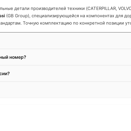
ьные детали производителей техники (CATERPILLAR, VOLVO и
ssi
(GB Group), специализирующейся на компонентах для д
тандартам. Точную комплектацию по конкретной позиции ут
жный номер?
сии?