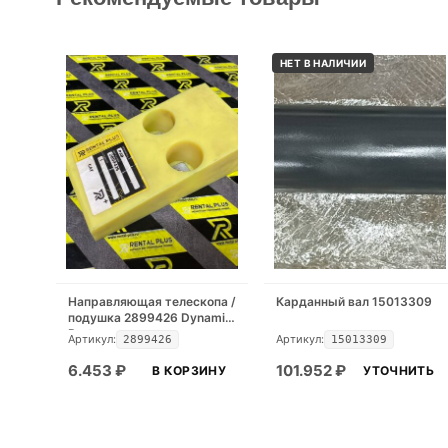
НЕТ В НАЛИЧИИ
Направляющая телескопа /
Карданный вал 15013309
подушка 2899426 Dynamic
Part
Артикул:
Артикул:
2899426
15013309
6.453
₽
101.952
₽
В КОРЗИНУ
УТОЧНИТЬ