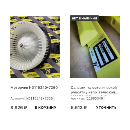
НЕТ В НАЛИЧИИ
Моторчик ND116340-7350
Салазки телескопической
рукояти / напр. телескопа
11885340 Dynamic Part
Артикул:
Артикул:
ND116340-7350
11885340
8.826
₽
5.613
₽
В КОРЗИНУ
УТОЧНИТЬ