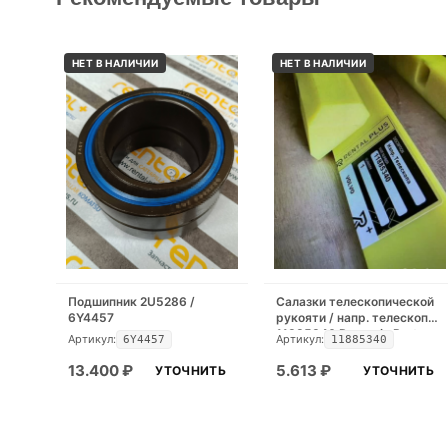
НЕТ В НАЛИЧИИ
НЕТ В НАЛИЧИИ
Подшипник 2U5286 /
Салазки телескопической
6Y4457
рукояти / напр. телескопа
11885340 Dynamic Part
Артикул:
Артикул:
6Y4457
11885340
13.400
₽
5.613
₽
УТОЧНИТЬ
УТОЧНИТЬ