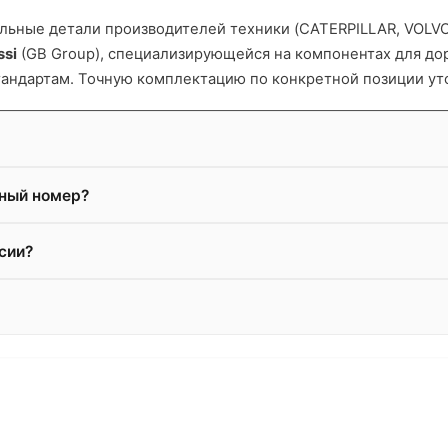
ьные детали производителей техники (CATERPILLAR, VOLVO и
ssi
(GB Group), специализирующейся на компонентах для д
тандартам. Точную комплектацию по конкретной позиции ут
жный номер?
сии?