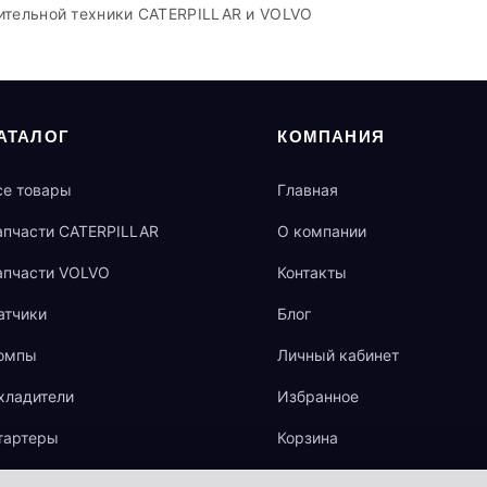
ительной техники CATERPILLAR и VOLVO
АТАЛОГ
КОМПАНИЯ
се товары
Главная
апчасти CATERPILLAR
О компании
апчасти VOLVO
Контакты
атчики
Блог
омпы
Личный кабинет
хладители
Избранное
тартеры
Корзина