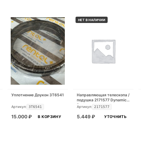
НЕТ В НАЛИЧИИ
Уплотнение Доукон 3T6541
Направляющая телескопа /
подушка 2171577 Dynamic
Part
Артикул:
Артикул:
3T6541
2171577
15.000
₽
5.449
₽
В КОРЗИНУ
УТОЧНИТЬ