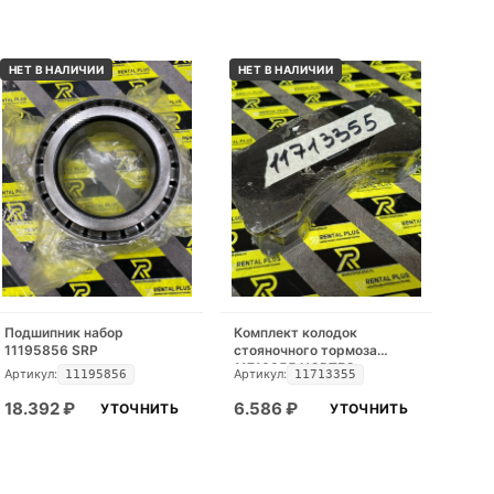
НЕТ В НАЛИЧИИ
НЕТ В НАЛИЧИИ
Подшипник набор
Комплект колодок
11195856 SRP
стояночного тормоза
11713355 NORTEQ
Артикул:
Артикул:
11195856
11713355
18.392
₽
6.586
₽
УТОЧНИТЬ
УТОЧНИТЬ