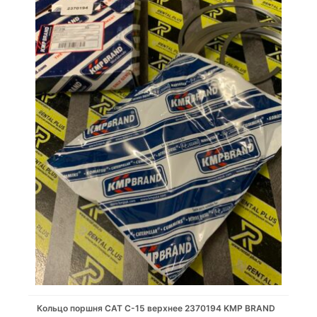
Кольцо поршня САТ С-15 верхнее 2370194 KMP BRAND