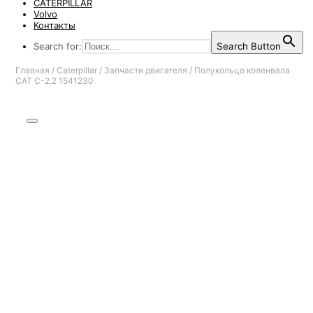
CATERPILLAR
Volvo
Контакты
Search for:
Search Button
Главная
/
Caterpillar
/
Запчасти двигателя
/
Полукольцо коленвала
CAT C-2.2 1541230