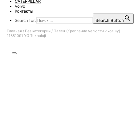
CATERPILLAR
Volvo
Контакты
Search for:
Search Button
Главная
/
Без категории
/
Палец (Крепление челюсти к ковшу)
11881091 YG Teknoloji