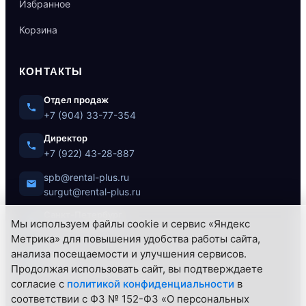
Избранное
Корзина
КОНТАКТЫ
Отдел продаж
+7 (904) 33-77-354
Директор
+7 (922) 43-28-887
spb@rental-plus.ru
surgut@rental-plus.ru
Санкт-Петербург
Мы используем файлы cookie и сервис «Яндекс
ул. Литовская, 10
Метрика» для повышения удобства работы сайта,
Сургут
анализа посещаемости и улучшения сервисов.
Нефтеюганское ш., 62/1
Продолжая использовать сайт, вы подтверждаете
согласие с
политикой конфиденциальности
в
соответствии с ФЗ № 152-ФЗ «О персональных