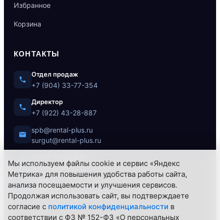
Избранное
Корзина
КОНТАКТЫ
Отдел продаж
+7 (904) 33-77-354
Директор
+7 (922) 43-28-887
spb@rental-plus.ru
surgut@rental-plus.ru
Санкт-Петербург
Мы используем файлы cookie и сервис «Яндекс
ул. Литовская, 10
Метрика» для повышения удобства работы сайта,
Сургут
анализа посещаемости и улучшения сервисов.
Нефтеюганское ш., 62/1
Продолжая использовать сайт, вы подтверждаете
согласие с
политикой конфиденциальности
в
соответствии с ФЗ № 152-ФЗ «О персональных