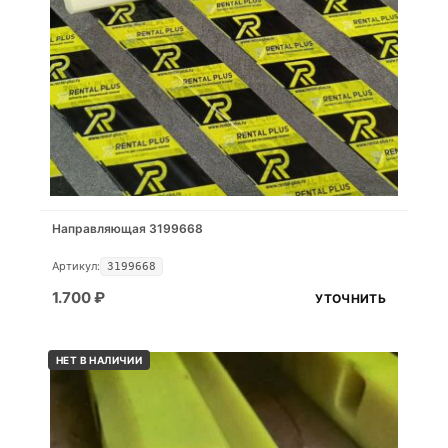
Направляющая 3199668
Артикул:
3199668
1.700
₽
УТОЧНИТЬ
НЕТ В НАЛИЧИИ