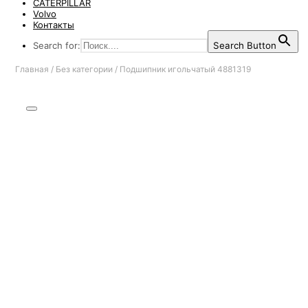
CATERPILLAR
Volvo
Контакты
Search for:
Search Button
Главная
/
Без категории
/
Подшипник игольчатый 4881319