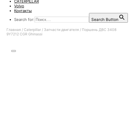
CATERPILLAR
Volvo
Контакты
Search for:
Search Button
Главная
/
Caterpillar
/
Запчасти двигателя
/
Поршень ДВС 3408
9Y7212 CGR Ghinassi