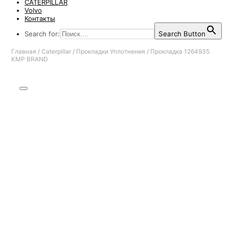
CATERPILLAR
Volvo
Контакты
Search for:
Search Button
Главная
/
Caterpillar
/
Прокладки Уплотнения
/
Прокладка 1264935
KMP BRAND