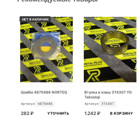
НЕТ В НАЛИЧИИ
Шайба 4870486 NORTEQ
Втулка в ковш 3T4307 YG
Teknoloji
Артикул:
Артикул:
4870486
3T4307
282
₽
1.242
₽
УТОЧНИТЬ
В КОРЗИНУ