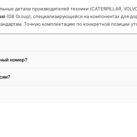
ьные детали производителей техники (CATERPILLAR, VOLVO и
ssi
(GB Group), специализирующейся на компонентах для д
тандартам. Точную комплектацию по конкретной позиции ут
жный номер?
сии?