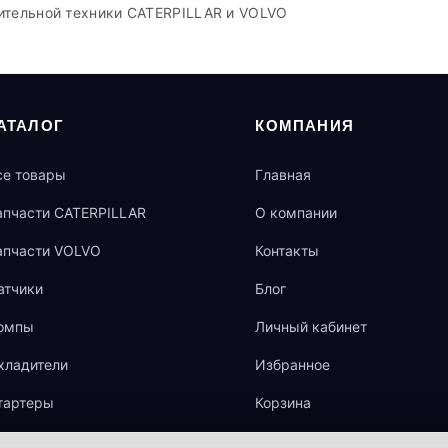
ительной техники CATERPILLAR и VOLVO
АТАЛОГ
КОМПАНИЯ
се товары
Главная
апчасти CATERPILLAR
О компании
апчасти VOLVO
Контакты
атчики
Блог
омпы
Личный кабинет
хладители
Избранное
тартеры
Корзина