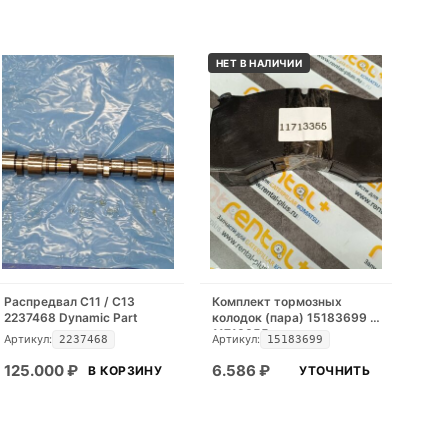
НЕТ В НАЛИЧИИ
Распредвал С11 / С13
Комплект тормозных
2237468 Dynamic Part
колодок (пара) 15183699 /
11713355
Артикул:
Артикул:
2237468
15183699
125.000
₽
6.586
₽
В КОРЗИНУ
УТОЧНИТЬ