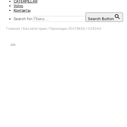
CATERPILLAR
Volvo
Контакты
Search for:
Search Button
Главная
/
Без категории
/
Прокладка 20479636 / 034044