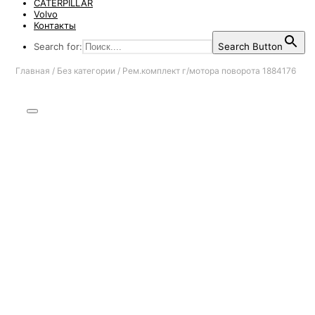
CATERPILLAR
Volvo
Контакты
Search for:
Search Button
Главная
/
Без категории
/
Рем.комплект г/мотора поворота 1884176