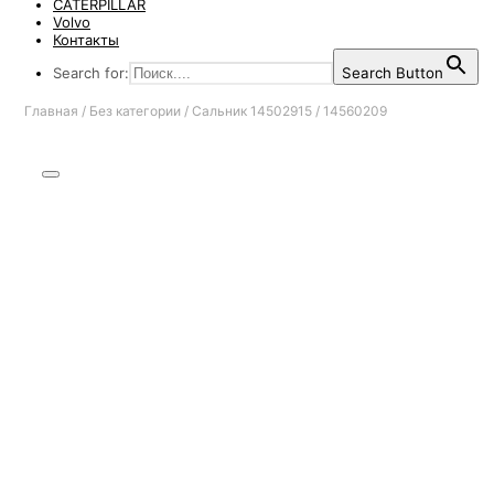
CATERPILLAR
Volvo
Контакты
Search for:
Search Button
Главная
/
Без категории
/
Сальник 14502915 / 14560209