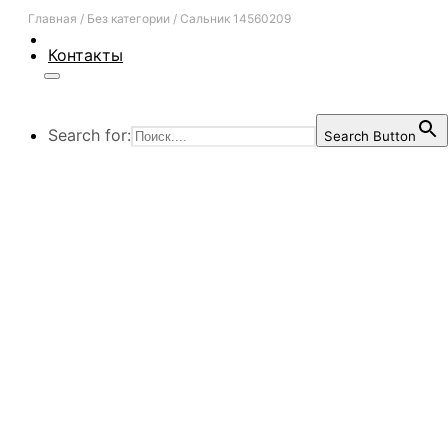
Главная
/
Без категории
/
Сальник 14560209
Контакты
Search for:
Search Button