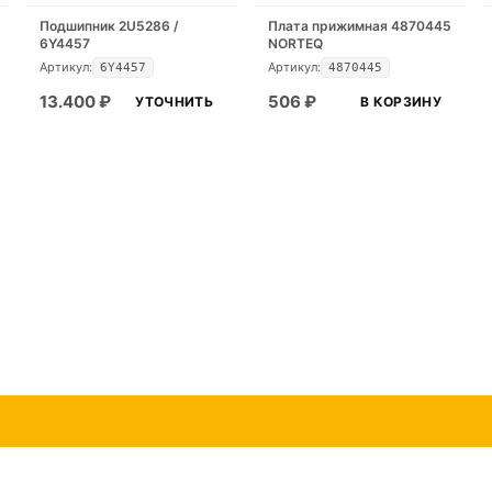
Подшипник 2U5286 /
Плата прижимная 4870445
6Y4457
NORTEQ
Артикул:
Артикул:
6Y4457
4870445
13.400
₽
506
₽
УТОЧНИТЬ
В КОРЗИНУ