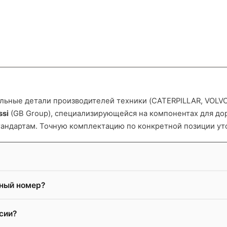
ьные детали производителей техники (CATERPILLAR, VOLVO и
ssi
(GB Group), специализирующейся на компонентах для д
тандартам. Точную комплектацию по конкретной позиции ут
жный номер?
сии?