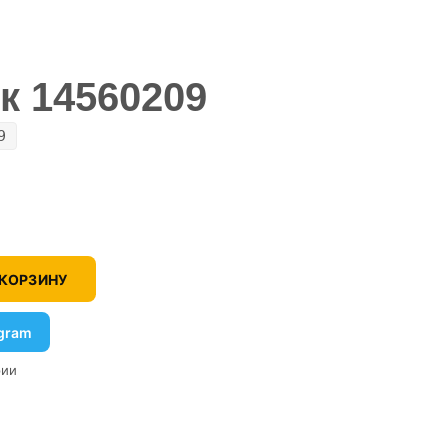
к 14560209
9
 КОРЗИНУ
egram
рии