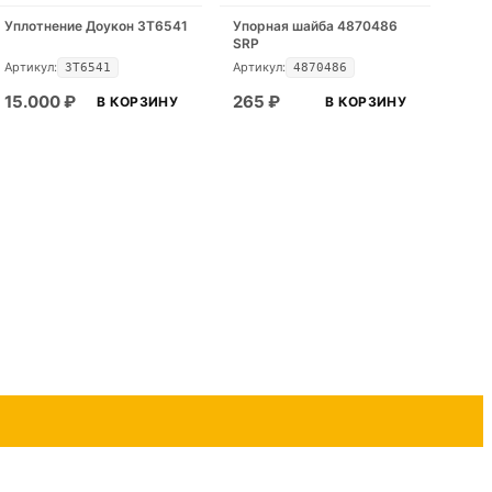
Уплотнение Доукон 3T6541
Упорная шайба 4870486
SRP
Артикул:
Артикул:
3T6541
4870486
15.000
₽
265
₽
В КОРЗИНУ
В КОРЗИНУ