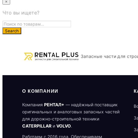
×
Что вы ищете?
Запасные части для стро
О КОМПАНИИ
К
Компания
РЕНТАЛ+
— надёжный поставщик
В
оригинальных и аналоговых запасных частей
З
для дорожно-строительной техники
CATERPILLAR
и
VOLVO
.
З
Работаем с 2016 года. Обеспечиваем