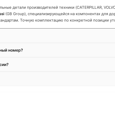
ьные детали производителей техники (CATERPILLAR, VOLVO и
ssi
(GB Group), специализирующейся на компонентах для д
тандартам. Точную комплектацию по конкретной позиции ут
жный номер?
сии?