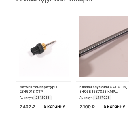
Датчик температуры
Клапан впускной CAT C-15,
2345013 CTP
3406E 1537023 KMP
BRAND
Артикул:
Артикул:
2345013
1537023
7.497
₽
2.100
₽
В КОРЗИНУ
В КОРЗИНУ