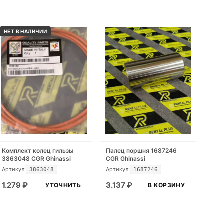
НЕТ В НАЛИЧИИ
Комплект колец гильзы
Палец поршня 1687246
3863048 CGR Ghinassi
CGR Ghinassi
Артикул:
Артикул:
3863048
1687246
1.279
₽
3.137
₽
УТОЧНИТЬ
В КОРЗИНУ