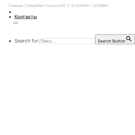
Главная
/
Caterpillar
/
Сапун CAT C-9 2400041 / 2028687
Контакты
Search for:
Search Button