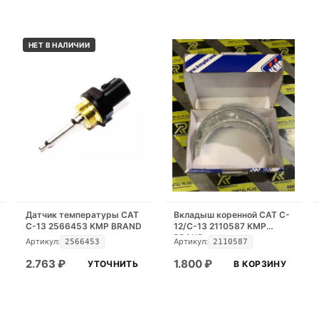
НЕТ В НАЛИЧИИ
Датчик температуры САТ
Вкладыш коренной CAT C-
С-13 2566453 KMP BRAND
12/C-13 2110587 KMP
BRAND
Артикул:
Артикул:
2566453
2110587
2.763
₽
1.800
₽
УТОЧНИТЬ
В КОРЗИНУ