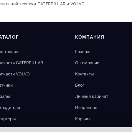
ительной техники CATERPILLAR и VOLVO
АТАЛОГ
КОМПАНИЯ
се товары
Главная
апчасти CATERPILLAR
О компании
апчасти VOLVO
Контакты
атчики
Блог
омпы
Личный кабинет
хладители
Избранное
тартеры
Корзина