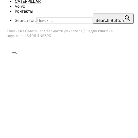
CATERPILLAR
Volvo
Контакты
Search for:
Search Button
Главная
/
Caterpillar
/
Запчасти двигателя
/
Седло клапана
впускного 3408 4N5893