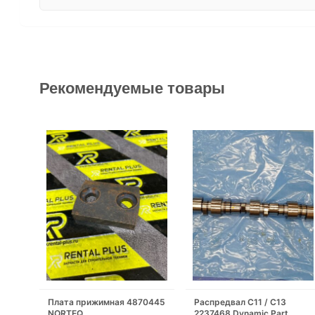
Рекомендуемые товары
Плата прижимная 4870445
Распредвал С11 / С13
NORTEQ
2237468 Dynamic Part