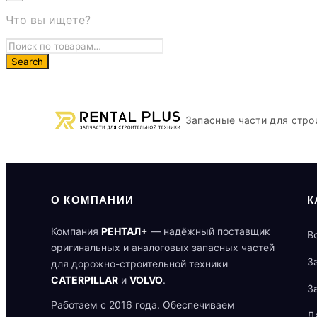
Что вы ищете?
Запасные части для стро
О КОМПАНИИ
К
Компания
РЕНТАЛ+
— надёжный поставщик
В
оригинальных и аналоговых запасных частей
З
для дорожно-строительной техники
CATERPILLAR
и
VOLVO
.
З
Работаем с 2016 года. Обеспечиваем
Д