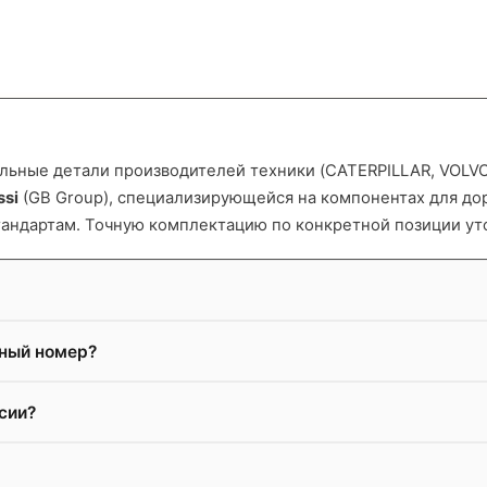
ьные детали производителей техники (CATERPILLAR, VOLVO и
ssi
(GB Group), специализирующейся на компонентах для д
тандартам. Точную комплектацию по конкретной позиции ут
жный номер?
сии?