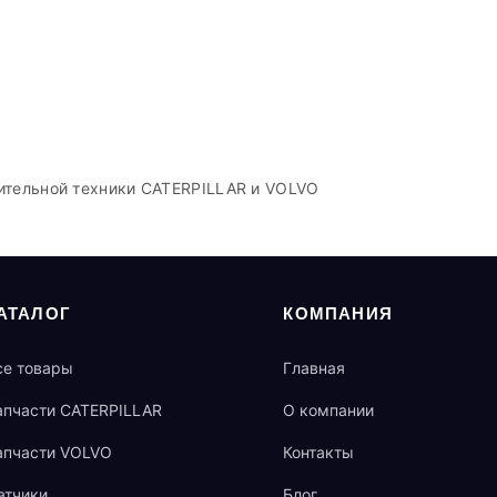
ительной техники CATERPILLAR и VOLVO
АТАЛОГ
КОМПАНИЯ
се товары
Главная
апчасти CATERPILLAR
О компании
апчасти VOLVO
Контакты
атчики
Блог