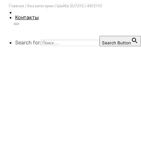
Главная
/
Без категории
/
Шайба 2U7315 / 4612110
Контакты
Search for:
Search Button