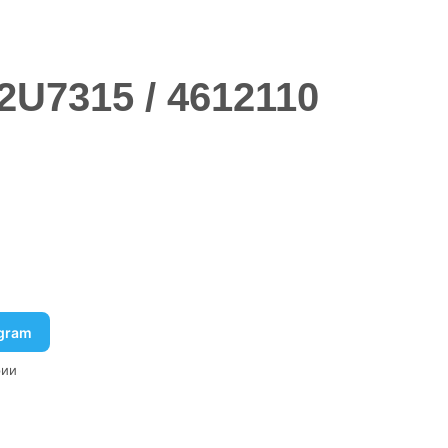
U7315 / 4612110
egram
рии