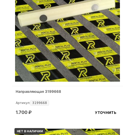
Направляющая 3199668
Артикул:
3199668
1.700
₽
УТОЧНИТЬ
НЕТ В НАЛИЧИИ