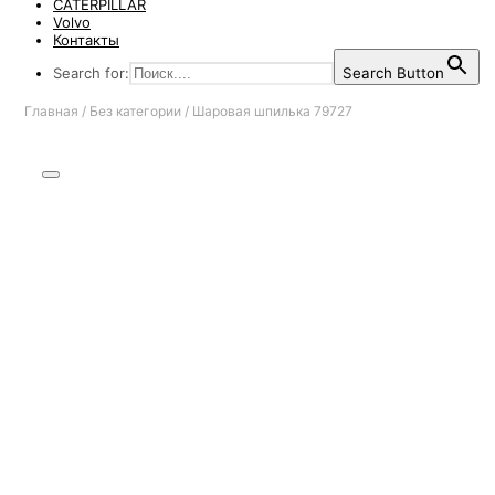
CATERPILLAR
Volvo
Контакты
Search for:
Search Button
Главная
/
Без категории
/
Шаровая шпилька 79727