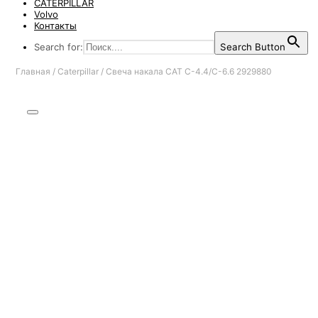
CATERPILLAR
Volvo
Контакты
Search for:
Search Button
Главная
/
Caterpillar
/
Свеча накала CAT C-4.4/C-6.6 2929880