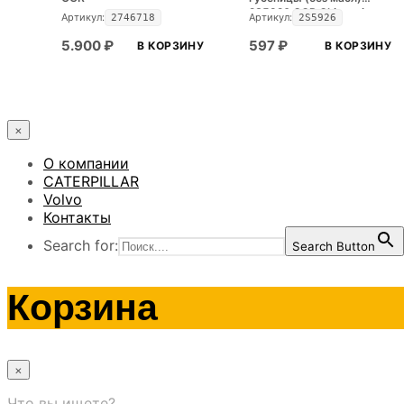
2S5926 CGR Ghinassi
Артикул:
Артикул:
2746718
2S5926
5.900
₽
597
₽
В КОРЗИНУ
В КОРЗИНУ
×
О компании
CATERPILLAR
Volvo
Контакты
Search for:
Search Button
Корзина
×
Что вы ищете?