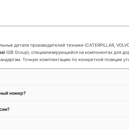
ьные детали производителей техники (CATERPILLAR, VOLVO и
ssi
(GB Group), специализирующейся на компонентах для д
тандартам. Точную комплектацию по конкретной позиции ут
жный номер?
сии?