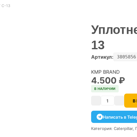
 C-13
Уплотн
13
Артикул:
3805856
KMP BRAND
4.500
₽
В НАЛИЧИИ
В
Количество
Написать в Tel
Категория:
Caterpillar
,