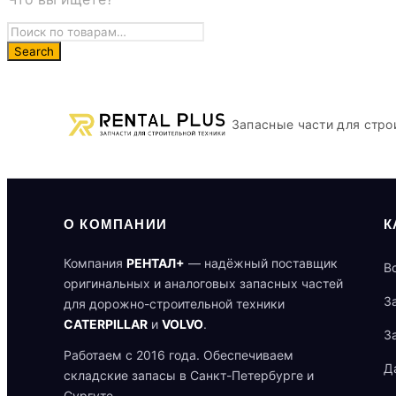
Запасные части для стро
О КОМПАНИИ
К
Компания
РЕНТАЛ+
— надёжный поставщик
В
оригинальных и аналоговых запасных частей
З
для дорожно-строительной техники
CATERPILLAR
и
VOLVO
.
З
Работаем с 2016 года. Обеспечиваем
Д
складские запасы в Санкт-Петербурге и
Сургуте.