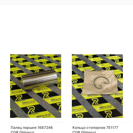
Палец поршня 1687246
Кольцо стопорное 7E1177
CGR Ghinassi
CGR Ghinassi