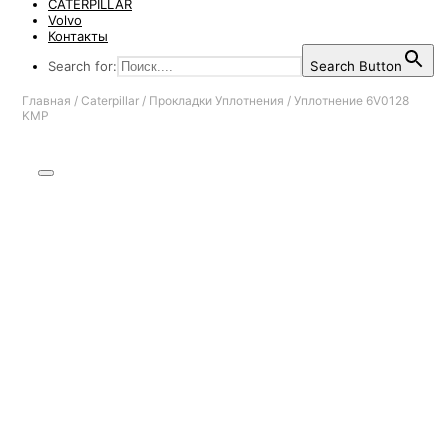
CATERPILLAR
Volvo
Контакты
Search for:
Search Button
Главная
/
Caterpillar
/
Прокладки Уплотнения
/
Уплотнение 6V0128
KMP