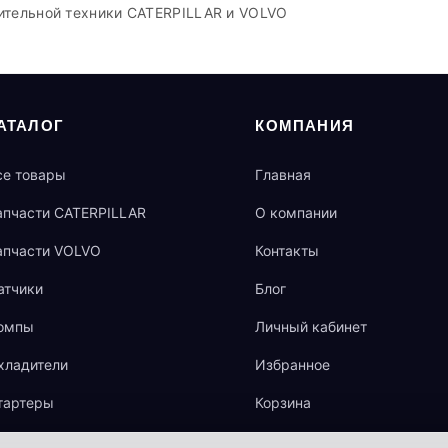
ительной техники CATERPILLAR и VOLVO
АТАЛОГ
КОМПАНИЯ
се товары
Главная
апчасти CATERPILLAR
О компании
апчасти VOLVO
Контакты
атчики
Блог
омпы
Личный кабинет
хладители
Избранное
тартеры
Корзина