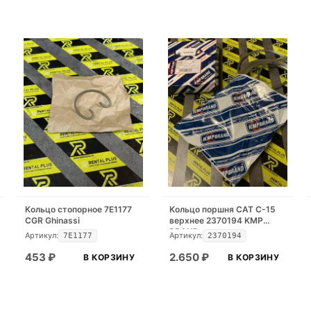
Кольцо стопорное 7E1177
Кольцо поршня САТ С-15
CGR Ghinassi
верхнее 2370194 KMP
BRAND
Артикул:
Артикул:
7E1177
2370194
453
₽
2.650
₽
В КОРЗИНУ
В КОРЗИНУ