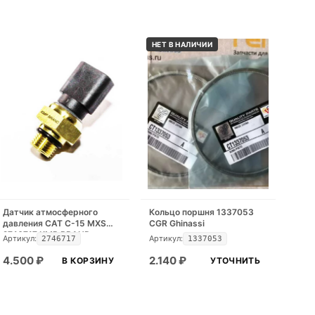
НЕТ В НАЛИЧИИ
Датчик атмосферного
Кольцо поршня 1337053
давления CAT C-15 MXS
CGR Ghinassi
2746717 KMP BRAND
Артикул:
Артикул:
2746717
1337053
4.500
₽
2.140
₽
В КОРЗИНУ
УТОЧНИТЬ