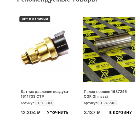
НЕТ В НАЛИЧИИ
Датчик давления воздуха
Палец поршня 1687246
1611703 CTP
CGR Ghinassi
Артикул:
Артикул:
1611703
1687246
12.304
₽
3.137
₽
УТОЧНИТЬ
В КОРЗИНУ