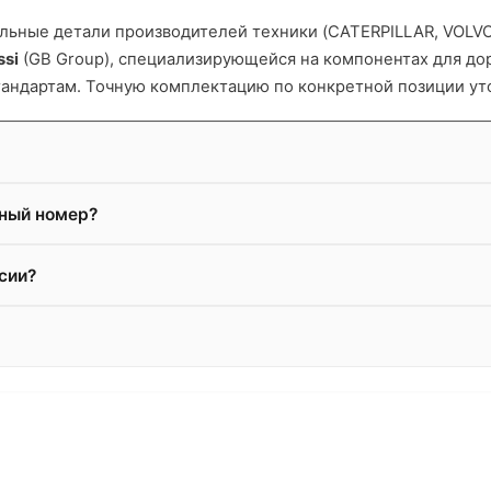
ьные детали производителей техники (CATERPILLAR, VOLVO и
ssi
(GB Group), специализирующейся на компонентах для д
тандартам. Точную комплектацию по конкретной позиции ут
жный номер?
сии?