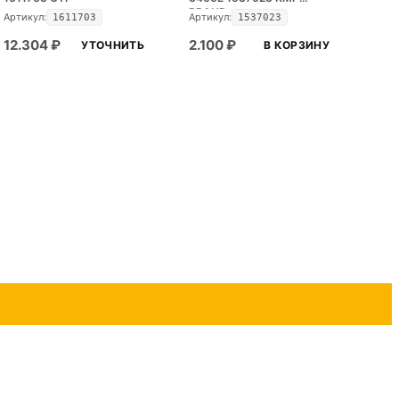
BRAND
Артикул:
Артикул:
1611703
1537023
12.304
₽
2.100
₽
УТОЧНИТЬ
В КОРЗИНУ