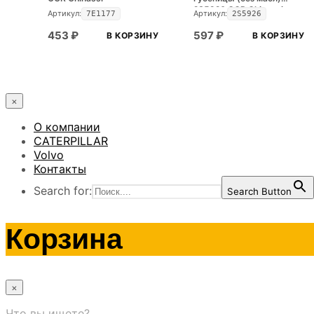
2S5926 CGR Ghinassi
Артикул:
Артикул:
7E1177
2S5926
453
₽
597
₽
В КОРЗИНУ
В КОРЗИНУ
×
О компании
CATERPILLAR
Volvo
Контакты
Search for:
Search Button
Корзина
×
Что вы ищете?