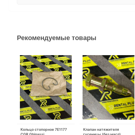
Рекомендуемые товары
Кольцо стопорное 7E1177
Клапан натяжителя
CGR Ghinassi
гусеницы (без масл)