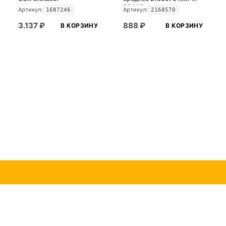
BRAND
Артикул:
Артикул:
1687246
2168570
3.137
₽
888
₽
В КОРЗИНУ
В КОРЗИНУ