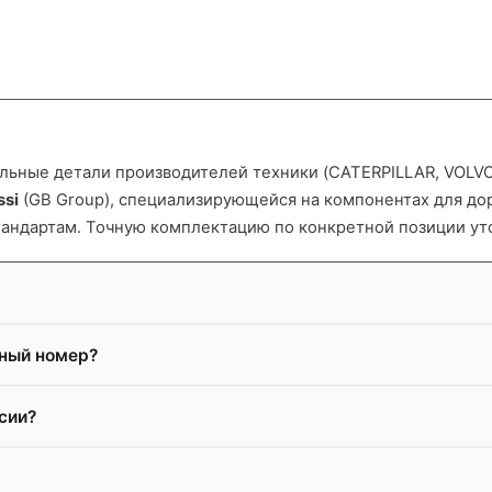
ьные детали производителей техники (CATERPILLAR, VOLVO и
ssi
(GB Group), специализирующейся на компонентах для д
тандартам. Точную комплектацию по конкретной позиции ут
жный номер?
сии?