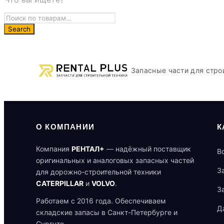
Запасные части для стро
О КОМПАНИИ
К
Компания
РЕНТАЛ+
— надёжный поставщик
В
оригинальных и аналоговых запасных частей
З
для дорожно-строительной техники
CATERPILLAR
и
VOLVO
.
З
Работаем с 2016 года. Обеспечиваем
Д
складские запасы в Санкт-Петербурге и
Сургуте.