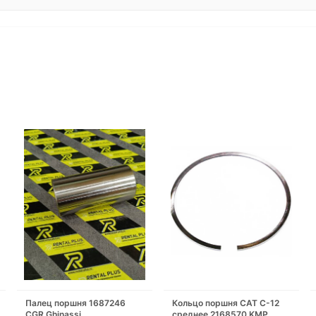
Палец поршня 1687246
Кольцо поршня CAT C-12
CGR Ghinassi
среднее 2168570 KMP