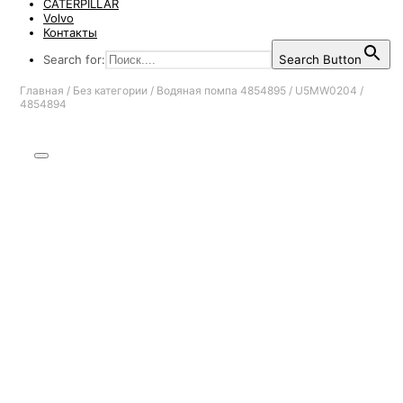
CATERPILLAR
Volvo
Контакты
Search for:
Search Button
Главная
/
Без категории
/
Водяная помпа 4854895 / U5MW0204 /
4854894