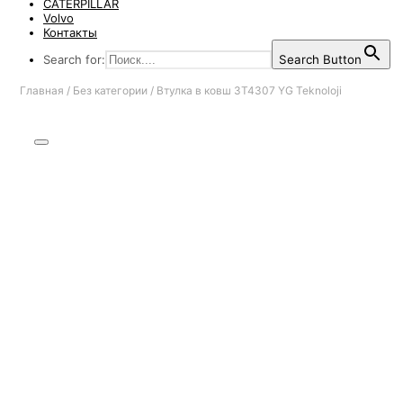
CATERPILLAR
Volvo
Контакты
Search for:
Search Button
Главная
/
Без категории
/
Втулка в ковш 3T4307 YG Teknoloji