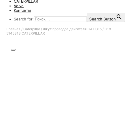
CATERPILLAR
Volvo
Контакты
Search for:
Search Button
Главная
/
Caterpillar
/
Жгут проводов двигателя CAT C15 / C18
5145313 CATERPILLAR