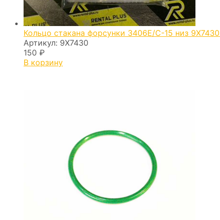
Кольцо стакана форсунки 3406E/C-15 низ 9X743
Артикул:
9X7430
150
₽
В корзину