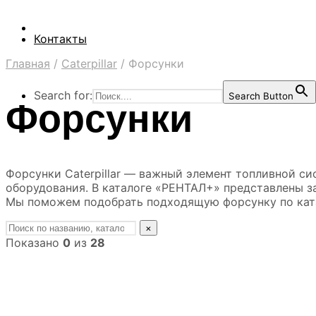
Контакты
Главная
/
Caterpillar
/
Форсунки
Search for:
Search Button
Форсунки
Форсунки Caterpillar — важный элемент топливной си
оборудования. В каталоге «РЕНТАЛ+» представлены за
Мы поможем подобрать подходящую форсунку по ката
×
Показано
0
из
28