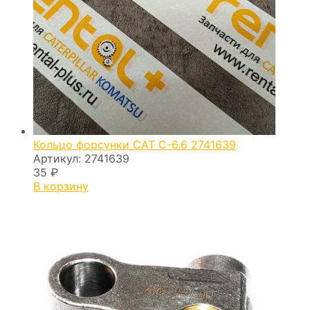
Кольцо форсунки CAT C-6.6 2741639
Артикул:
2741639
35
₽
В корзину