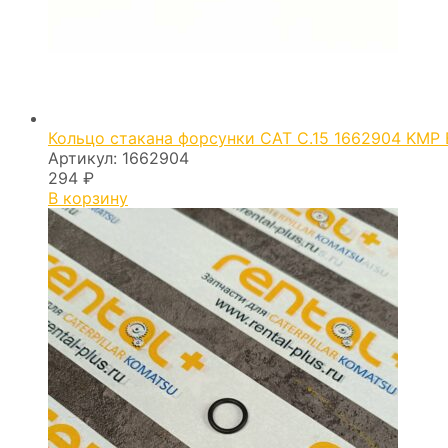
Кольцо стакана форсунки CAT C.15 1662904 KMP
Артикул:
1662904
294
₽
В корзину