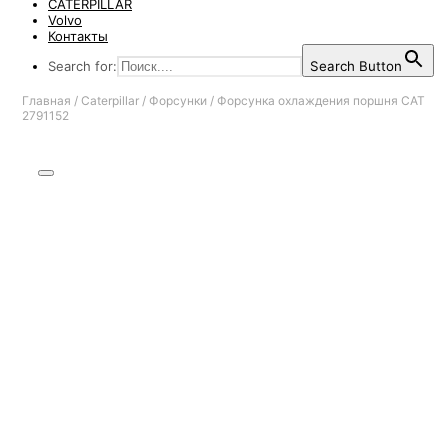
CATERPILLAR
Volvo
Контакты
Search for:
Search Button
Главная
/
Caterpillar
/
Форсунки
/
Форсунка охлаждения поршня CAT
2791152