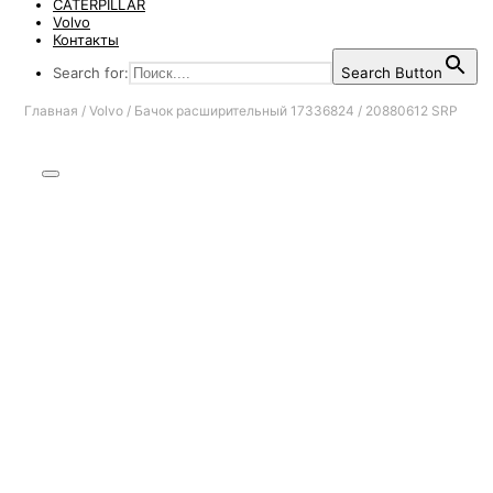
CATERPILLAR
Volvo
Контакты
Search for:
Search Button
Главная
/
Volvo
/
Бачок расширительный 17336824 / 20880612 SRP