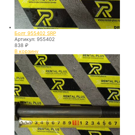
Болт 955402 SRP
Артикул:
955402
838
₽
В корзину