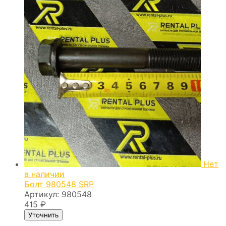
Нет
в наличии
Болт 980548 SRP
Артикул:
980548
415
₽
Уточнить