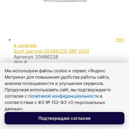
Нет
в наличии
Болт шатуна 20486228 SRP OEM
Артикул:
20486228
900
₽
Уточнить
Мы используем файлы cookie и сервис «Яндекс
Метрика» для повышения удобства работы сайта,
Показать ещё
анализа посещаемости и улучшения сервисов.
Продолжая использовать сайт, вы подтверждаете
Часто задаваемые вопросы
согласие с
политикой конфиденциальности
в
соответствии с ФЗ № 152-ФЗ «О персональных
Это оригинальные запчасти или аналоги?
данных».
В каталоге «РЕНТАЛ+» представлены как
оригинальные детали производителей техники
Подтверждаю согласие
(CATERPILLAR, VOLVO и др.), так и проверенные
аналоги от заводов-партнёров — в частности,