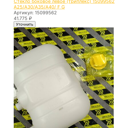
Cтекло боковое левое (триплекс) 15099562
A25/A30/A35/A40/ F G
Артикул:
15099562
41.775
₽
Уточнить