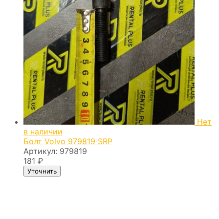
Нет
в наличии
Болт Volvo 979819 SRP
Артикул:
979819
181
₽
Уточнить