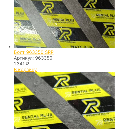
Болт 963350 SRP
Артикул:
963350
1.341
₽
В корзину