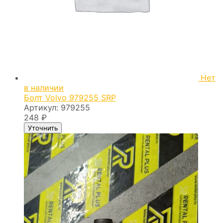
Нет
в наличии
Болт Volvo 979255 SRP
Артикул:
979255
248
₽
Уточнить