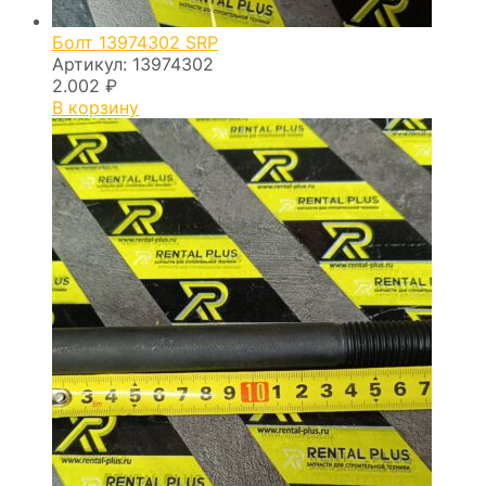
Болт 13974302 SRP
Артикул:
13974302
2.002
₽
В корзину