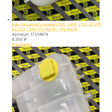
Бак расширительный L60F, L90F, L110, EC210,
EС220 / 240 17214674 / 17214676
Артикул:
17214674
6.300
₽
В корзину