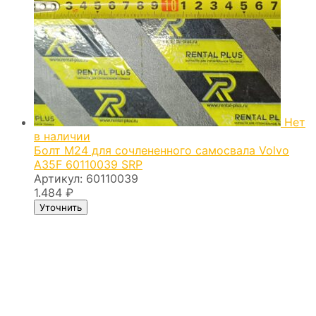
Нет
в наличии
Болт М24 для сочлененного самосвала Volvo
A35F 60110039 SRP
Артикул:
60110039
1.484
₽
Уточнить