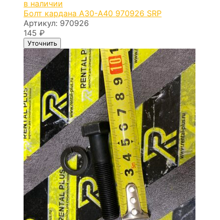
в наличии
Болт кардана A30-A40 970926 SRP
Артикул:
970926
145
₽
Уточнить