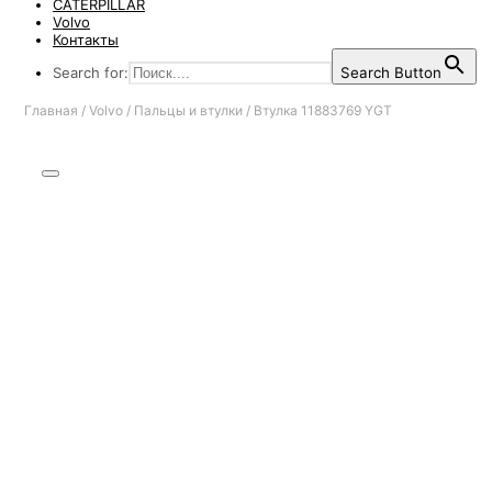
CATERPILLAR
Volvo
Контакты
Search for:
Search Button
Главная
/
Volvo
/
Пальцы и втулки
/
Втулка 11883769 YGT