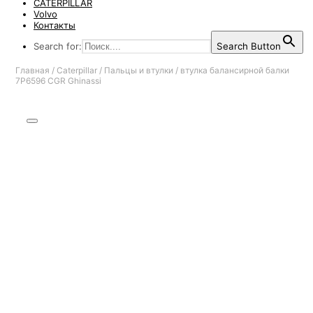
CATERPILLAR
Volvo
Контакты
Search for:
Search Button
Главная
/
Caterpillar
/
Пальцы и втулки
/
втулка балансирной балки
7P6596 CGR Ghinassi