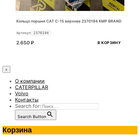
Кольцо поршня САТ С-15 верхнее 2370194 KMP BRAND
Артикул:
2370194
2.650
₽
В КОРЗИНУ
×
О компании
CATERPILLAR
Volvo
Контакты
Search for:
Search Button
Корзина