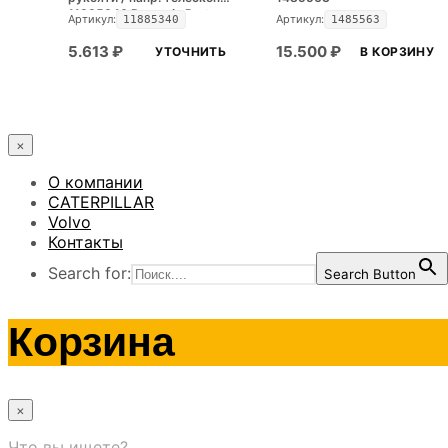
11885340 Dynamic Part
Артикул:
Артикул:
11885340
1485563
5.613
₽
15.500
₽
УТОЧНИТЬ
В КОРЗИНУ
×
О компании
CATERPILLAR
Volvo
Контакты
Search for:
Search Button
Корзина
×
Что вы ищете?