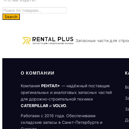
Запасные части для стро
О КОМПАНИИ
К
Компания
РЕНТАЛ+
— надёжный поставщик
В
оригинальных и аналоговых запасных частей
З
для дорожно-строительной техники
CATERPILLAR
и
VOLVO
.
З
Работаем с 2016 года. Обеспечиваем
Д
складские запасы в Санкт-Петербурге и
Сургуте.