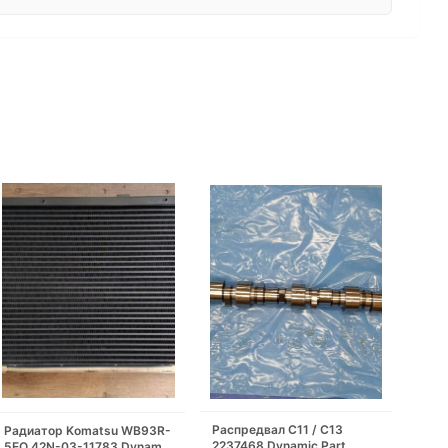
Распредвал С11 / С13
Радиатор Komatsu WB93R-
2237468 Dynamic Part
5EO 42N-03-11783 Dynamic