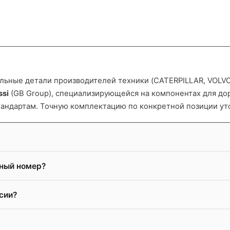
ьные детали производителей техники (CATERPILLAR, VOLVO и
ssi
(GB Group), специализирующейся на компонентах для д
тандартам. Точную комплектацию по конкретной позиции ут
жный номер?
сии?