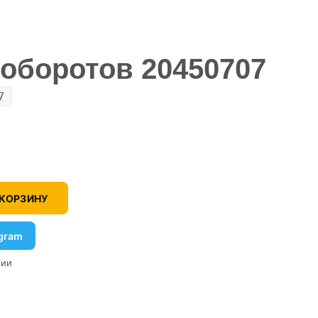
 оборотов 20450707
7
 КОРЗИНУ
egram
рии