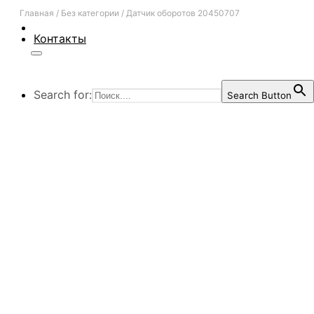
Главная
/
Без категории
/
Датчик оборотов 20450707
Контакты
Search for:
Search Button