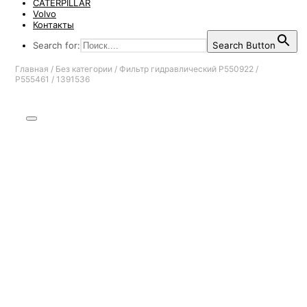
CATERPILLAR
Volvo
Контакты
Search for:
Search Button
Главная
/
Без категории
/
Фильтр гидравлический P550922 /
P555461 / 1391536