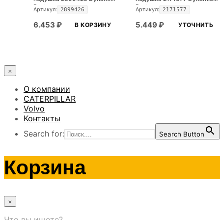
Part
Part
Артикул:
Артикул:
2899426
2171577
6.453
₽
5.449
₽
В КОРЗИНУ
УТОЧНИТЬ
×
О компании
CATERPILLAR
Volvo
Контакты
Search for:
Search Button
Корзина
×
Что вы ищете?