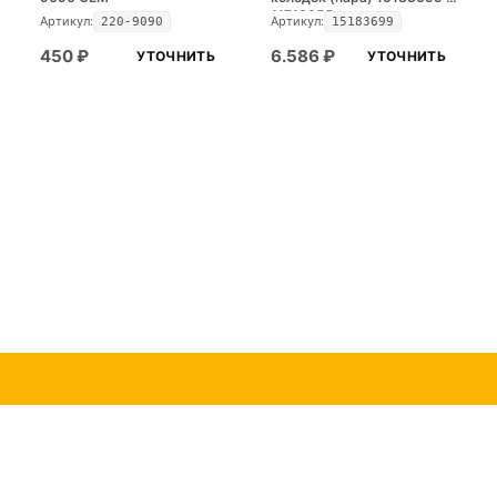
11713355
Артикул:
Артикул:
220-9090
15183699
450
₽
6.586
₽
УТОЧНИТЬ
УТОЧНИТЬ