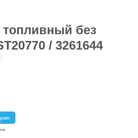
 топливный без
T20770 / 3261644
egram
рии