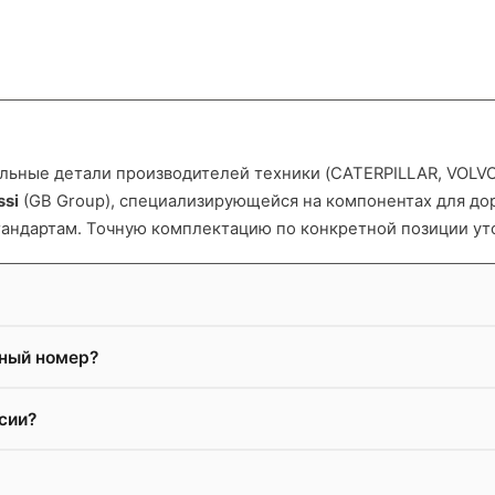
ьные детали производителей техники (CATERPILLAR, VOLVO и
ssi
(GB Group), специализирующейся на компонентах для д
тандартам. Точную комплектацию по конкретной позиции ут
жный номер?
сии?