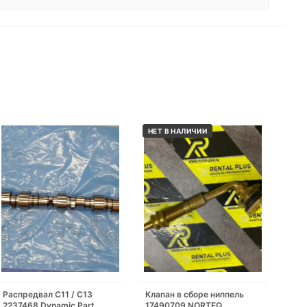
НЕТ В НАЛИЧИИ
Распредвал С11 / С13
Клапан в сборе ниппель
2237468 Dynamic Part
17490709 NORTEQ