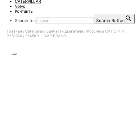
CATERPILLAR
Volvo
Контакты
Search for:
Search Button
Главная
/
Caterpillar
/
Запчасти двигателя
/
Форсунка CAT C-4.4
2361674 / 2645K011 KMP BRAND