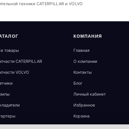
ительной техники CATERPILLAR и VOLVO
АТАЛОГ
КОМПАНИЯ
се товары
Главная
апчасти CATERPILLAR
О компании
апчасти VOLVO
Контакты
атчики
Блог
омпы
Личный кабинет
хладители
Избранное
тартеры
Корзина