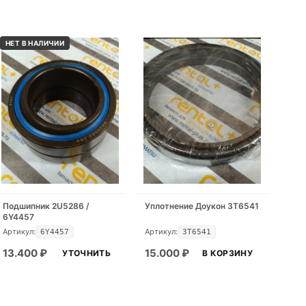
НЕТ В НАЛИЧИИ
Подшипник 2U5286 /
Уплотнение Доукон 3T6541
6Y4457
Артикул:
Артикул:
6Y4457
3T6541
13.400
₽
15.000
₽
УТОЧНИТЬ
В КОРЗИНУ