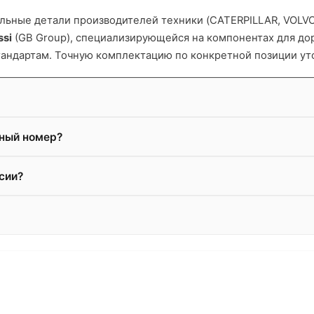
ьные детали производителей техники (CATERPILLAR, VOLVO и
ssi
(GB Group), специализирующейся на компонентах для д
тандартам. Точную комплектацию по конкретной позиции ут
жный номер?
сии?