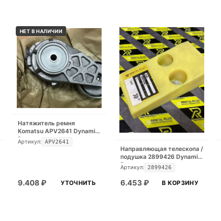
НЕТ В НАЛИЧИИ
Натяжитель ремня
Komatsu APV2641 Dynamic
Part
Артикул:
APV2641
Направляющая телескопа /
подушка 2899426 Dynamic
Part
Артикул:
2899426
9.408
₽
6.453
₽
УТОЧНИТЬ
В КОРЗИНУ